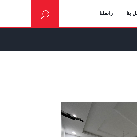
 بنا
راسلنا